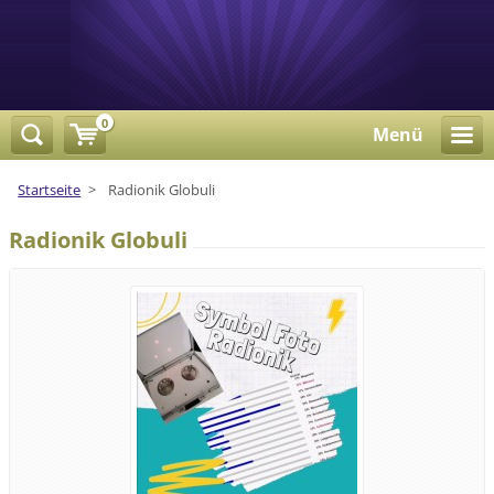
0
Menü
Startseite
>
Radionik Globuli
Radionik Globuli